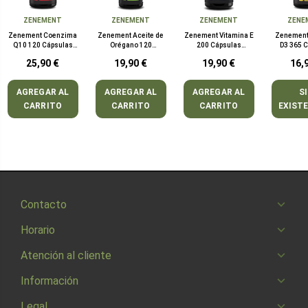
ZENEMENT
ZENEMENT
ZENEMENT
ZENE
Zenement Coenzima
Zenement Aceite de
Zenement Vitamina E
Zenement
Q10 120 Cápsulas
Orégano 120
200 Cápsulas
D3 365 
Blandas
Cápsulas Blandas
Blandas
Bla
25,90 €
19,90 €
19,90 €
16,
AGREGAR AL
AGREGAR AL
AGREGAR AL
S
CARRITO
CARRITO
CARRITO
EXIST
Contacto
Horario
Atención al cliente
Información
Legal