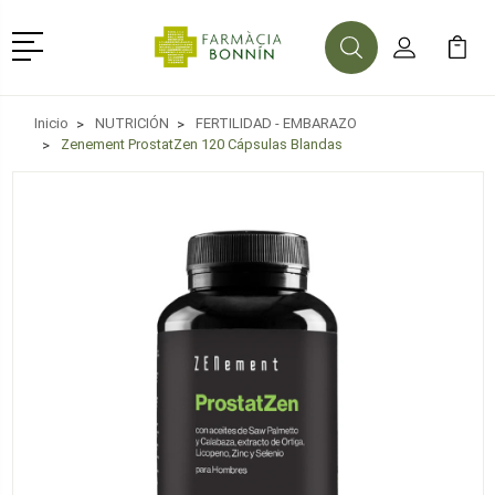
Menú
Buscar
Mi Cuenta
Mi Ca
Buscar
Inicio
NUTRICIÓN
FERTILIDAD - EMBARAZO
Zenement ProstatZen 120 Cápsulas Blandas