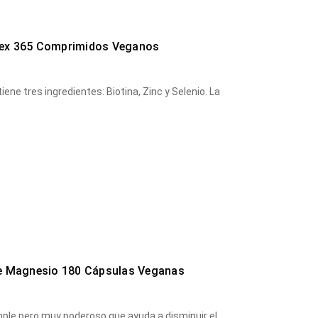
lex 365 Comprimidos Veganos
ene tres ingredientes: Biotina, Zinc y Selenio. La
de Magnesio 180 Cápsulas Veganas
mple pero muy poderoso que ayuda a disminuir el