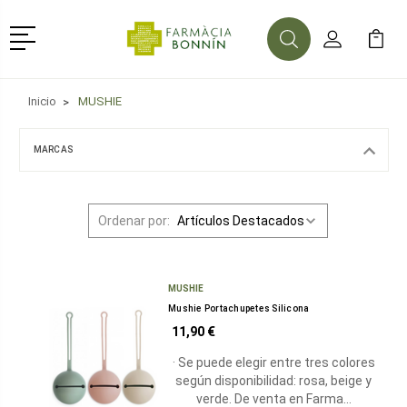
Menú
Buscar
Mi Cuenta
Mi Ca
Buscar
Inicio
MUSHIE
MARCAS
Ordenar por:
MUSHIE
Mushie Portachupetes Silicona
11,90 €
· Se puede elegir entre tres colores
según disponibilidad: rosa, beige y
verde. De venta en Farma…