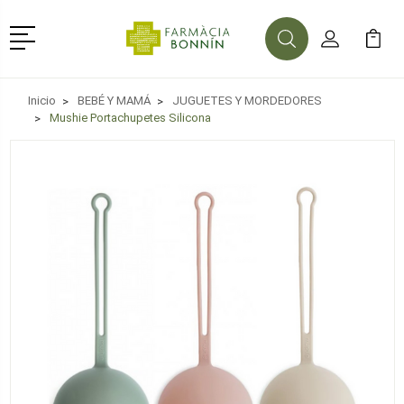
Menú
Buscar
Mi Cuenta
Mi Ca
Buscar
Inicio
BEBÉ Y MAMÁ
JUGUETES Y MORDEDORES
Mushie Portachupetes Silicona