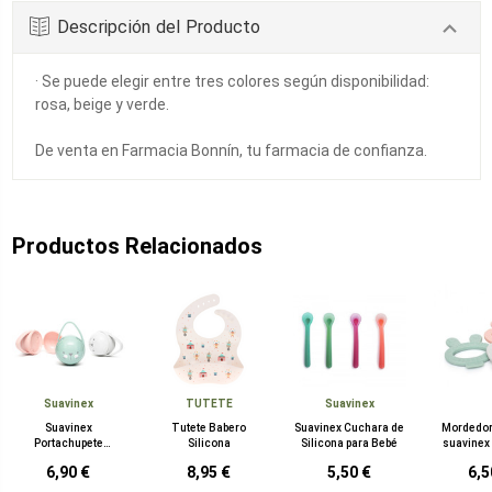
Descripción del Producto
· Se puede elegir entre tres colores según disponibilidad:
rosa, beige y verde.
De venta en Farmacia Bonnín, tu farmacia de confianza.
Productos Relacionados
Suavinex
TUTETE
Suavinex
Suavinex
Tutete Babero
Suavinex Cuchara de
Mordedor
Portachupete
Silicona
Silicona para Bebé
suavinex
Premium Duo
ca
6,90 €
8,95 €
5,50 €
6,5