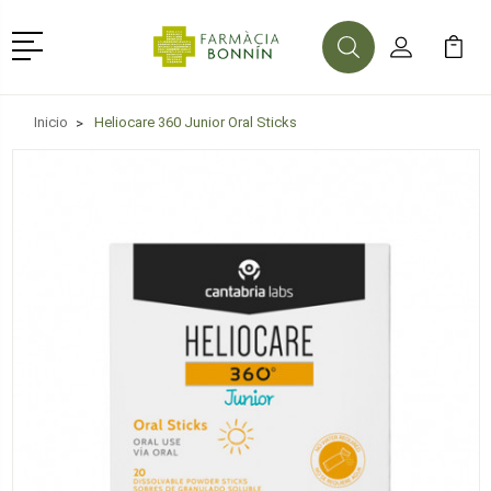
Menú
Buscar
Mi Cuenta
Mi Ca
Buscar
Inicio
Heliocare 360 Junior Oral Sticks