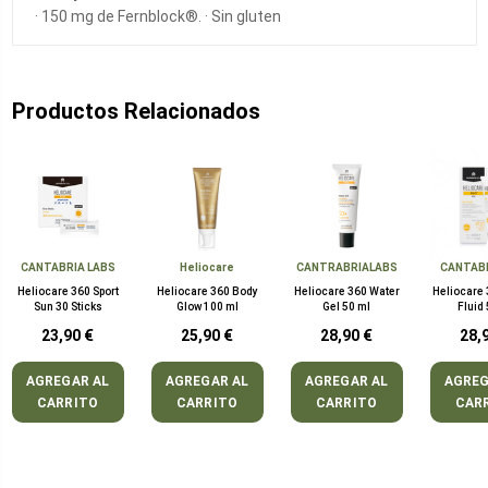
· 150 mg de Fernblock®. · Sin gluten
Productos Relacionados
CANTABRIA LABS
Heliocare
CANTRABRIALABS
CANTAB
Heliocare 360 Sport
Heliocare 360 Body
Heliocare 360 Water
Heliocare
Sun 30 Sticks
Glow 100 ml
Gel 50 ml
Fluid
23,90 €
25,90 €
28,90 €
28,
AGREGAR AL
AGREGAR AL
AGREGAR AL
AGREG
CARRITO
CARRITO
CARRITO
CAR