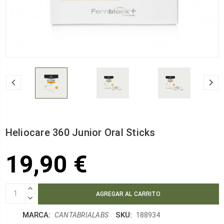
Heliocare 360 Junior Oral Sticks
19,90 €
AUMENTAR
CANTIDAD:
DISMINUIR
CANTIDAD:
MARCA:
SKU:
CANTABRIALABS
188934