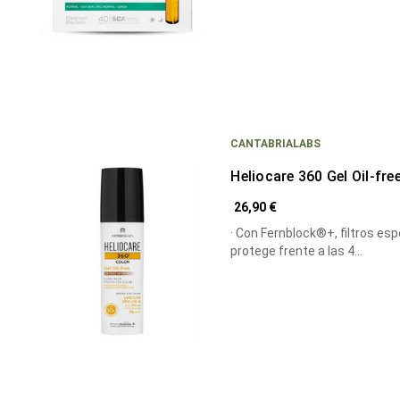
CANTABRIALABS
Heliocare 360 Gel Oil-fr
26,90 €
· Con Fernblock®+, filtros es
protege frente a las 4…