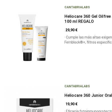
CANTABRIALABS
Heliocare 360 Gel Oilfre
100 ml REGALO
29,90 €
· Cumple las más altas exige
Fernblock®+, filtros específi
CANTABRIALABS
Heliocare 360 Junior Ora
19,90 €
· Eficacia fotoinmunoprotecto