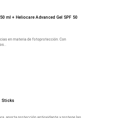
e 50 ml + Heliocare Advanced Gel SPF 50
ncias en materia de fotoprotección. Con
cos…
l Sticks
ra, aporta protección antioxidante y protege las