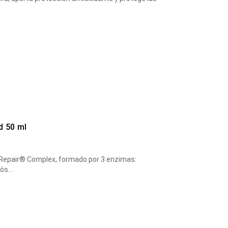
d 50 ml
oRepair® Complex, formado por 3 enzimas:
cós…