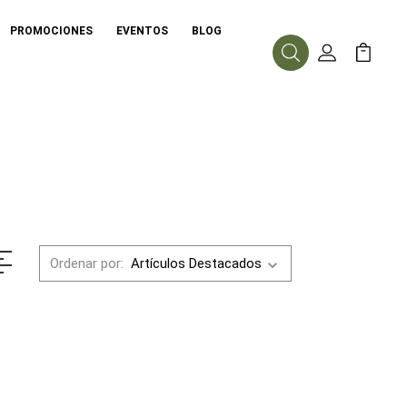
PROMOCIONES
EVENTOS
BLOG
Buscar
Mi Cuenta
Mi Carr
Ordenar por: