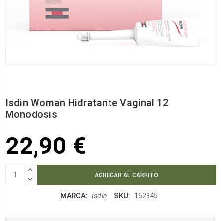
Isdin Woman Hidratante Vaginal 12
Monodosis
22,90 €
AUMENTAR
CANTIDAD:
DISMINUIR
CANTIDAD:
MARCA:
SKU:
Isdin
152345