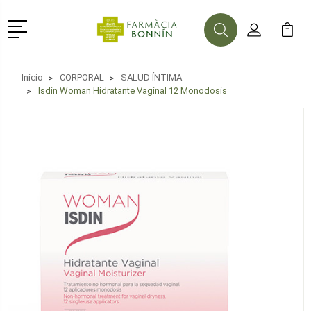
Menú
Buscar
Mi Cuenta
Mi Ca
Buscar
Inicio
CORPORAL
SALUD ÍNTIMA
Isdin Woman Hidratante Vaginal 12 Monodosis