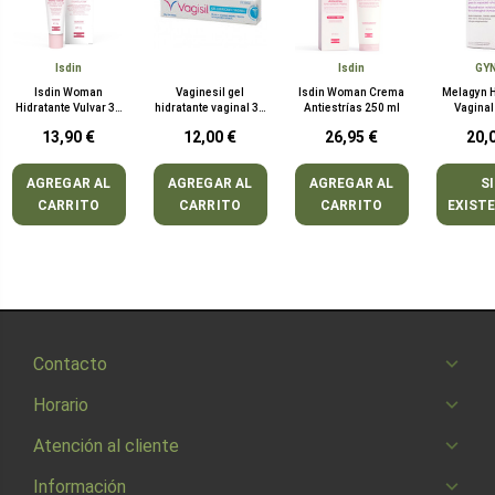
Isdin
Isdin
GY
Isdin Woman
Vaginesil gel
Isdin Woman Crema
Melagyn H
Hidratante Vulvar 30
hidratante vaginal 30
Antiestrías 250 ml
Vaginal
gr
g
apli
13,90 €
12,00 €
26,95 €
20,
AGREGAR AL
AGREGAR AL
AGREGAR AL
S
CARRITO
CARRITO
CARRITO
EXIST
Contacto
Horario
Atención al cliente
Información