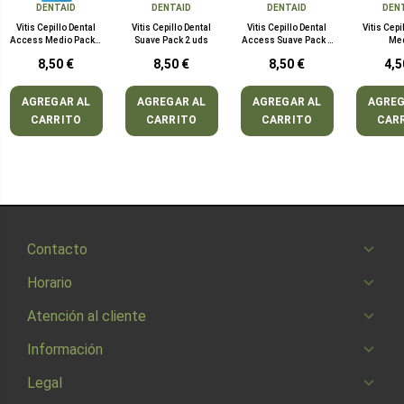
DENTAID
DENTAID
DENTAID
DEN
Vitis Cepillo Dental
Vitis Cepillo Dental
Vitis Cepillo Dental
Vitis Cepi
Access Medio Pack 2
Suave Pack 2 uds
Access Suave Pack 2
Me
uds
uds
8,50 €
8,50 €
8,50 €
4,5
AGREGAR AL
AGREGAR AL
AGREGAR AL
AGREG
CARRITO
CARRITO
CARRITO
CAR
Contacto
Horario
Atención al cliente
Información
Legal