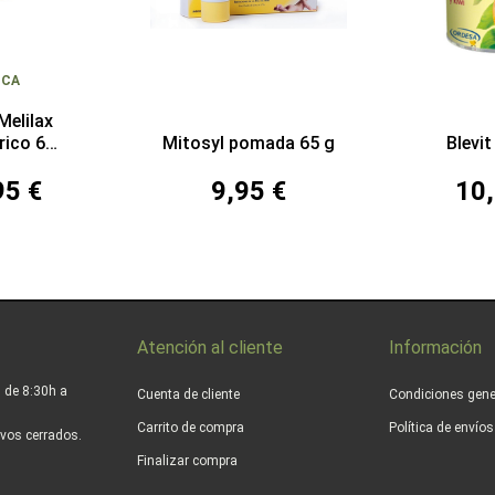
OCA
Melilax
rico 6
Mitosyl pomada 65 g
Blevit
enemas
95 €
9,95 €
10,
Atención al cliente
Información
 de 8:30h a
Cuenta de cliente
Condiciones gene
Carrito de compra
Política de envío
vos cerrados.
Finalizar compra