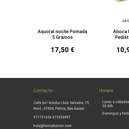
AB
Aquoral noche Pomada
Aboca 
5 Gramos
Pediát
Micro
17,50 €
10,
Contacto
Horario
Lunes a sábados
Calle de l´Arxiduc Lluís Salvador, 79,
20:30h.
Nord - 07004, Palma, Illes Balear
Domingos y festi
|
971751636
673256897
hola@farmabonnin.com