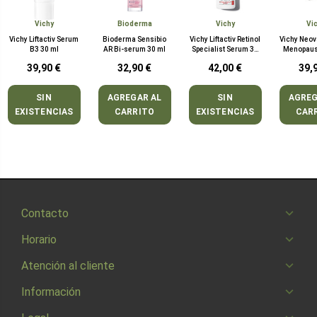
Vichy
Bioderma
Vichy
Vi
Vichy Liftactiv Serum
Bioderma Sensibio
Vichy Liftactiv Retinol
Vichy Neov
B3 30 ml
AR Bi-serum 30 ml
Specialist Serum 30
Menopaus
ml
Noche
39,90 €
32,90 €
42,00 €
39,
SIN
AGREGAR AL
SIN
AGREG
EXISTENCIAS
CARRITO
EXISTENCIAS
CAR
Contacto
Horario
Atención al cliente
Información