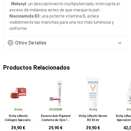
·
Melasyl:
un descubrimiento multipatentado, intercepta el
exceso de melanina antes de que marque la piel.
·
Niacinamida B3:
una potente vitamina B, aclara
visiblemente las manchas para una tez más luminosa y
uniforme.
Otros Detalles
Productos Relacionados
Vichy
EUCERIN
Vichy
Vi
Vichy Liftactiv
Eucerin Anti-Pigment
Vichy Liftactiv Serum
Vichy Lifta
Collagen Specialist
Contorno de Ojos 15
B3 30 ml
Specialis
50 ml
ml
m
39,90 €
29,90 €
39,90 €
42,