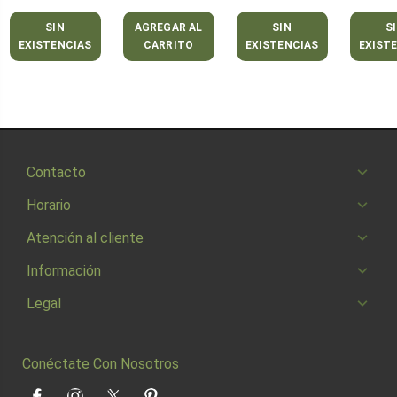
SIN
AGREGAR AL
SIN
S
EXISTENCIAS
CARRITO
EXISTENCIAS
EXIST
Contacto
Horario
Atención al cliente
Información
Legal
Conéctate Con Nosotros