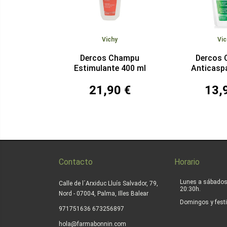
Vichy
Vic
Dercos Champu
Dercos
Estimulante 400 ml
Anticasp
Graso 
21,90 €
13,
Contacto
Horario
Lunes a sábados
Calle de l´Arxiduc Lluís Salvador, 79,
20:30h.
Nord - 07004, Palma, Illes Balear
Domingos y festi
|
971751636
673256897
hola@farmabonnin.com