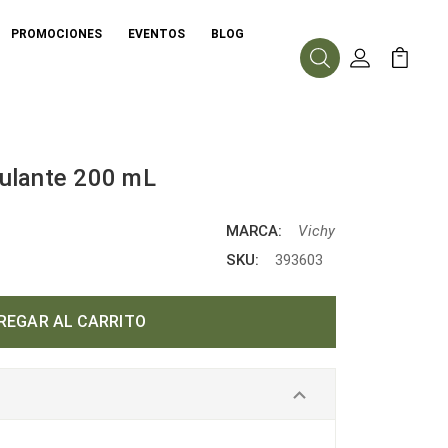
PROMOCIONES
EVENTOS
BLOG
Buscar
Mi Cuenta
Mi Carr
ulante 200 mL
MARCA:
Vichy
SKU:
393603