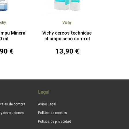
ichy
Vichy
ampu Mineral
Vichy dercos technique
0 ml
champú sebo control
90 €
13,90 €
Legal
rales de compra
Aviso Legal
s y devoluciones
Política de cookies
Política de privacidad