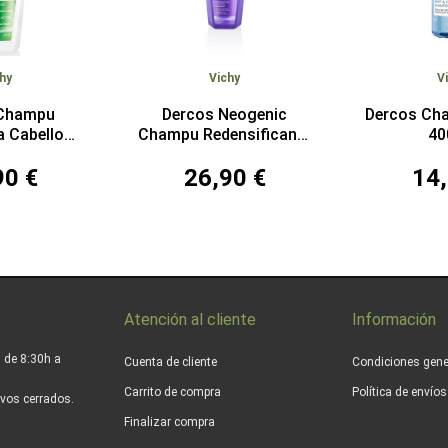
hy
Vichy
V
 Champu
Dercos Neogenic
Dercos Ch
a Cabello
Champu Redensificante
40
200 ml
400 ml
90 €
26,90 €
14,
Atención al cliente
Información
 de 8:30h a
Cuenta de cliente
Condiciones gene
Carrito de compra
Política de envío
vos cerrados.
Finalizar compra