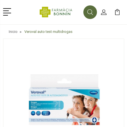
Menú
Buscar
Mi Cuenta
Mi Ca
Buscar
Inicio
Veroval auto test multidrogas