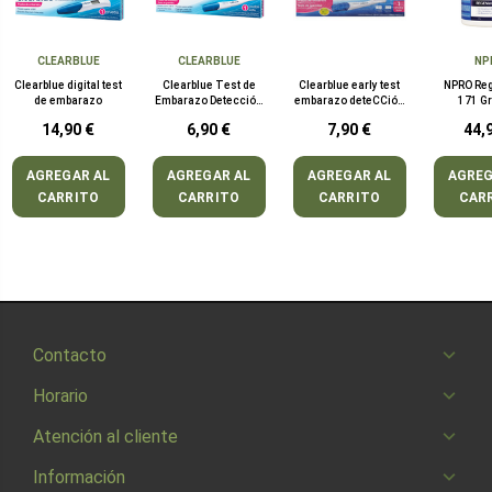
CLEARBLUE
CLEARBLUE
NP
Clearblue digital test
Clearblue Test de
Clearblue early test
NPRO Reg
de embarazo
Embarazo Detección
embarazo deteCCión
171 G
Rápida
temprana
14,90 €
6,90 €
7,90 €
44,
AGREGAR AL
AGREGAR AL
AGREGAR AL
AGREG
CARRITO
CARRITO
CARRITO
CAR
Contacto
Horario
Atención al cliente
Información