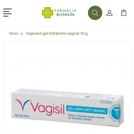
Menú
Buscar
Mi Cuenta
Mi Ca
Buscar
Inicio
Vaginesil gel hidratante vaginal 30 g