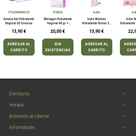
ITALFARMACO
GYNEA
Isdin
Is
Ainara Gel Hidratante
Melagyn Hidratante
Isdin Woman
Isdin
Vaginal 30 Gramos
Vaginal 60 gr +
Hidratante Vulvar 30
Hidratante
aplicador
gr
Mono
13,90 €
20,00 €
13,90 €
22,
AGREGAR AL
SIN
AGREGAR AL
AGREG
CARRITO
EXISTENCIAS
CARRITO
CAR
Contacto
Horario
Atención al cliente
Información