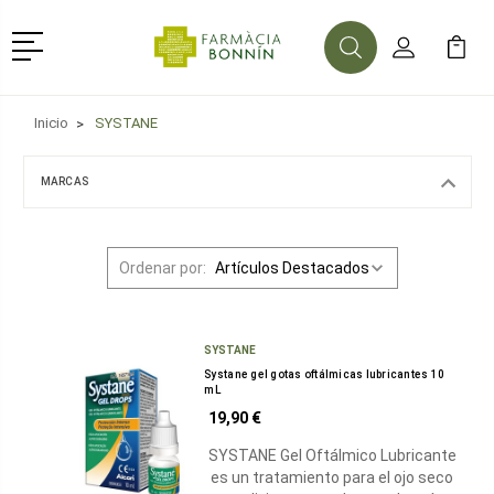
Menú
Buscar
Mi Cuenta
Mi Ca
Buscar
Inicio
SYSTANE
MARCAS
Ordenar por:
SYSTANE
Systane gel gotas oftálmicas lubricantes 10
mL
19,90 €
SYSTANE Gel Oftálmico Lubricante
es un tratamiento para el ojo seco