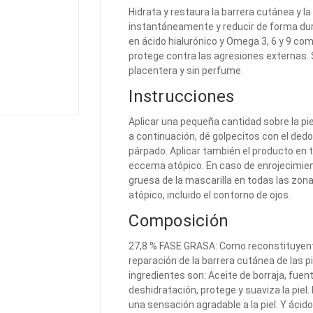
Hidrata y restaura la barrera cutánea y la 
instantáneamente y reducir de forma dur
en ácido hialurónico y Omega 3, 6 y 9 c
protege contra las agresiones externas. 
placentera y sin perfume.
Instrucciones
Aplicar una pequeña cantidad sobre la piel 
a continuación, dé golpecitos con el dedo a
párpado. Aplicar también el producto en 
eccema atópico. En caso de enrojecimien
gruesa de la mascarilla en todas las zon
atópico, incluido el contorno de ojos.
Composición
27,8 % FASE GRASA: Como reconstituyente
reparación de la barrera cutánea de las p
ingredientes son: Aceite de borraja, fuent
deshidratación, protege y suaviza la pie
una sensación agradable a la piel. Y ácido h