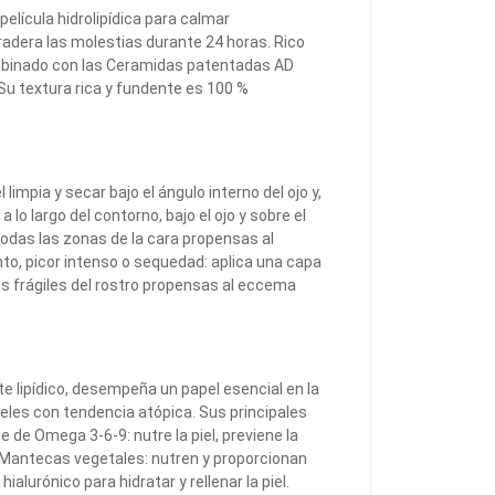
película hidrolipídica para calmar
adera las molestias durante 24 horas. Rico
ombinado con las Ceramidas patentadas AD
Su textura rica y fundente es 100 %
limpia y secar bajo el ángulo interno del ojo y,
 lo largo del contorno, bajo el ojo y sobre el
todas las zonas de la cara propensas al
to, picor intenso o sequedad: aplica una capa
as frágiles del rostro propensas al eccema
 lipídico, desempeña un papel esencial en la
ieles con tendencia atópica. Sus principales
e de Omega 3-6-9: nutre la piel, previene la
l. Mantecas vegetales: nutren y proporcionan
ialurónico para hidratar y rellenar la piel.