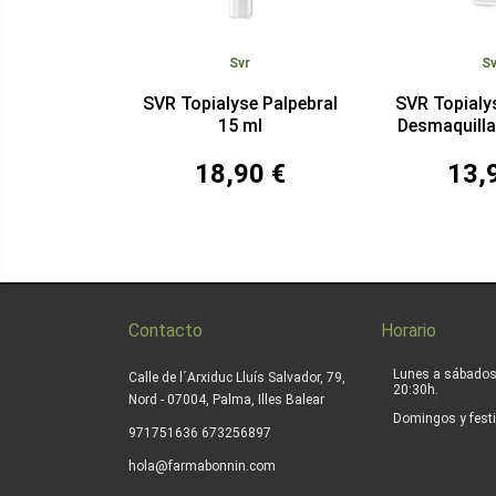
Svr
Sv
SVR Topialyse Palpebral
SVR Topialy
15 ml
Desmaquilla
125
18,90 €
13,
Contacto
Horario
Lunes a sábados
Calle de l´Arxiduc Lluís Salvador, 79,
20:30h.
Nord - 07004, Palma, Illes Balear
Domingos y festi
|
971751636
673256897
hola@farmabonnin.com