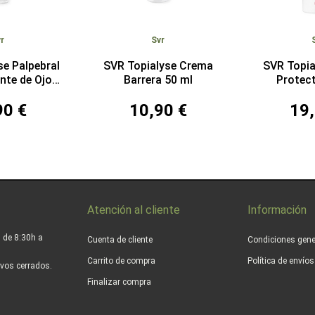
r
Svr
se Palpebral
SVR Topialyse Crema
SVR Topi
nte de Ojos
Barrera 50 ml
Protec
 ml
90 €
10,90 €
19,
Atención al cliente
Información
 de 8:30h a
Cuenta de cliente
Condiciones gene
Carrito de compra
Política de envío
vos cerrados.
Finalizar compra