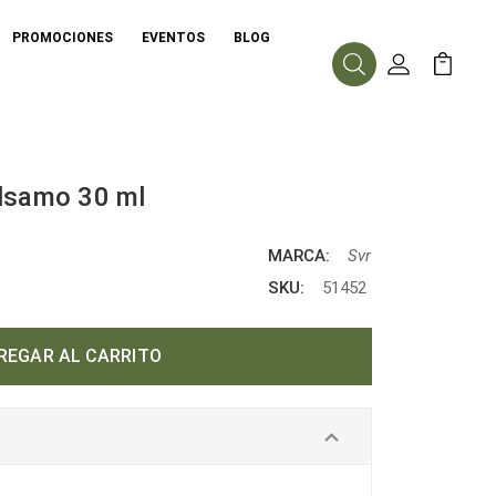
PROMOCIONES
EVENTOS
BLOG
Buscar
Mi Cuenta
Mi Carr
álsamo 30 ml
MARCA:
Svr
SKU:
51452