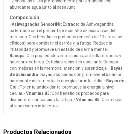
· 2 cápsulas al día preferiblemente por la mañana con
abundante agua junto al desayuno.
Composición
· Ashwagandha Sensoril®
:
Extracto de Ashwagandha
patentado con el porcentaje más alto de bioactivos del
mercado. Con beneficios probados (en más de 11 estudios
clínicos) para combatir el estrés y la fatiga. Reduce la
irritabilidad y promueve un estado de calma mental.
·
Bacopa:
Con propiedades nootrópicas, antiinflamatorias y
neuroprotectoras. Estudios recientes asocian la Bacopa
con mejoras en la memoria, atención y aprendizaje.
· Bayas
de Schisandra:
Bayas asociadas con promover el balance
hormonal e incrementar la energía durante el día.
· Bayas de
Goji:
Potente antioxidante, promueve la energía a nivel
celular.
· Vitamina B3:
Con beneficios probados para
disminuir el cansancio y la fatiga.
· Vitamina B5:
Contribuye
al rendimiento intelectual.
Productos Relacionados