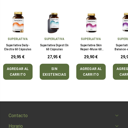
SUPERLATIVA
SUPERLATIVA
SUPERLATIVA
SUPER
Superlativa Daily-
Superlativa Digest On
Superlativa Skin
Superlat
Electra 60 Cápsulas
60 Cápsulas
Repair-Muse 60
Balance-
Cápsulas
60 Cá
29,95 €
27,95 €
29,90 €
29,
AGREGAR AL
SIN
AGREGAR AL
AGREG
CARRITO
EXISTENCIAS
CARRITO
CAR
Contacto
Horario