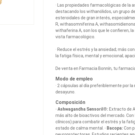
· Las propiedades farmacológicas de la 
destacando los withanólidos, un grupo 
esteroidales de gran interés, especialmen
R, withasomniferina A, withasomidienona
withaferina A, son los que le confieren, 
vista farmacológico.
· Reduce el estrés y la ansiedad; más c
la fatiga física, mental y emocional; apa
De venta en Farmacia Bonnín, tu farmaci
Modo de empleo
· 2 cápsulas al día preferiblemente por 
desayuno.
Composición
· Ashwagandha Sensoril®
:
Extracto de 
más alto de bioactivos del mercado. Con
clínicos) para combatir el estrés y la fati
estado de calma mental.
· Bacopa:
Con p
neuroprotectoras. Estudios recientes as