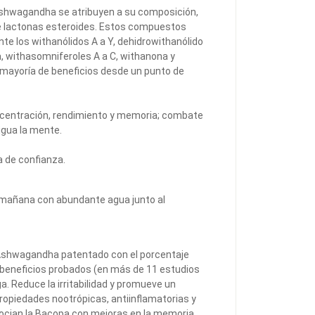
ashwagandha se atribuyen a su composición,
de lactonas esteroides. Estos compuestos
te los withanólidos A a Y, dehidrowithanólido
, withasomniferoles A a C, withanona y
la mayoría de beneficios desde un punto de
oncentración, rendimiento y memoria; combate
cigua la mente.
a de confianza.
la mañana con abundante agua junto al
Ashwagandha patentado con el porcentaje
 beneficios probados (en más de 11 estudios
ga. Reduce la irritabilidad y promueve un
ropiedades nootrópicas, antiinflamatorias y
ocian la Bacopa con mejoras en la memoria,