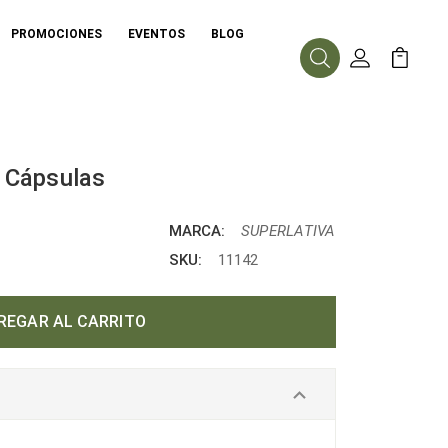
PROMOCIONES
EVENTOS
BLOG
Buscar
Mi Cuenta
Mi Carr
0 Cápsulas
MARCA:
SUPERLATIVA
SKU:
11142