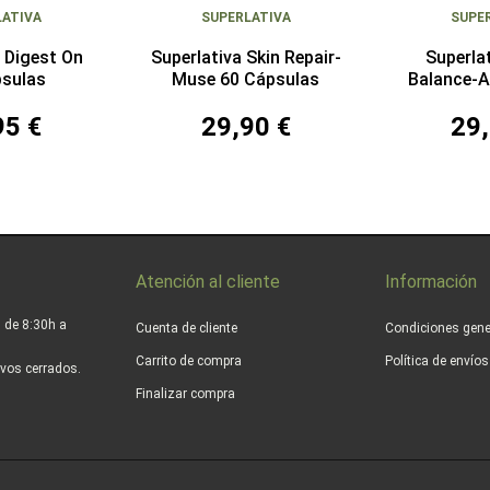
LATIVA
SUPERLATIVA
SUPE
a Digest On
Superlativa Skin Repair-
Superla
psulas
Muse 60 Cápsulas
Balance-A
Cáp
95 €
29,90 €
29,
Atención al cliente
Información
 de 8:30h a
Cuenta de cliente
Condiciones gene
Carrito de compra
Política de envío
vos cerrados.
Finalizar compra