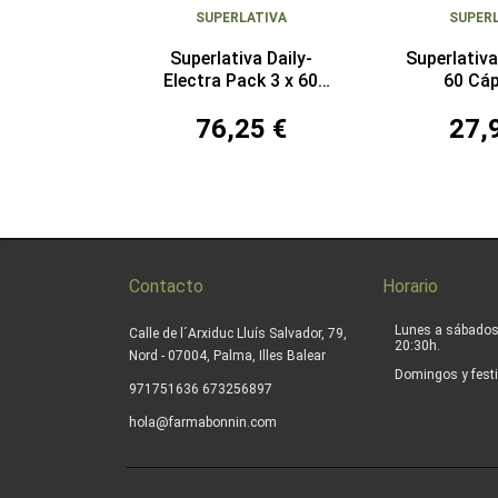
SUPERLATIVA
SUPER
Superlativa Daily-
Superlativ
Electra Pack 3 x 60
60 Cá
Cápsulas
76,25 €
27,
Contacto
Horario
Lunes a sábados
Calle de l´Arxiduc Lluís Salvador, 79,
20:30h.
Nord - 07004, Palma, Illes Balear
Domingos y festi
|
971751636
673256897
hola@farmabonnin.com