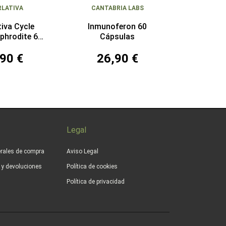
RLATIVA
CANTABRIA LABS
tiva Cycle
Inmunoferon 60
phrodite 60
Cápsulas
sulas
90 €
26,90 €
Legal
rales de compra
Aviso Legal
s y devoluciones
Política de cookies
Política de privacidad