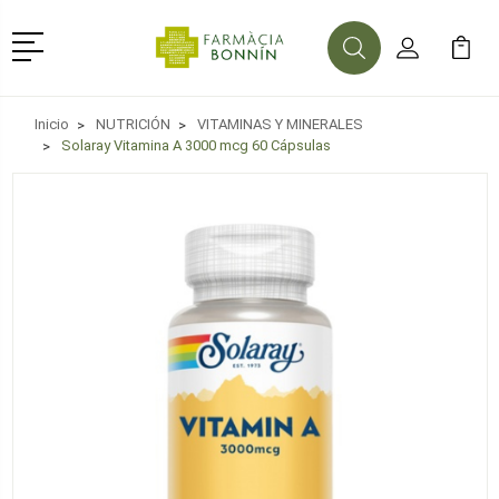
Menú
Buscar
Mi Cuenta
Mi Ca
Buscar
Inicio
NUTRICIÓN
VITAMINAS Y MINERALES
Solaray Vitamina A 3000 mcg 60 Cápsulas