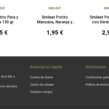
LEAT
SMILEAT
SM
tito Pera y
Smileat Potito
Smileat Po
 130 gr
Manzana, Naranja y
con Verd
Zanahoria 130 gr
5 €
1,95 €
2,
Atención al cliente
Información
 de 8:30h a
Cuenta de cliente
Condiciones gene
Carrito de compra
Política de envío
vos cerrados.
Finalizar compra