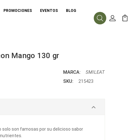
PROMOCIONES
EVENTOS
BLOG
Buscar
Mi Cuenta
Mi Carr
 con Mango 130 gr
MARCA:
SMILEAT
SKU:
215423
o solo son famosas por su delicioso sabor
 nutrientes.