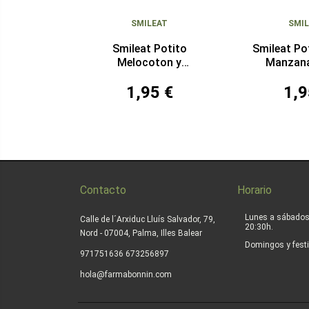
SMILEAT
SMI
Smileat Potito
Smileat Po
Melocoton y
Manzana
Frambuesa 130 gr
1,95 €
1,9
Contacto
Horario
Lunes a sábados
Calle de l´Arxiduc Lluís Salvador, 79,
20:30h.
Nord - 07004, Palma, Illes Balear
Domingos y festi
|
971751636
673256897
hola@farmabonnin.com