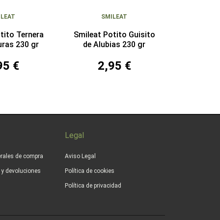
ILEAT
SMILEAT
tito Ternera
Smileat Potito Guisito
uras 230 gr
de Alubias 230 gr
95 €
2,95 €
Legal
rales de compra
Aviso Legal
s y devoluciones
Política de cookies
Política de privacidad