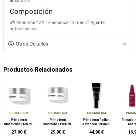
absorción.
Composición
3% Aeonome™ 2% Telessence Telmeric™ Agente
antiradicalario
Otros Detalles
Productos Relacionados
PRIMADERM
PRIMADERM
PRIMADERM
PRIM
Primaderm
Primaderm
Primaderm Radiant
Primader
Biodefense Prebiotic
Biodefense Prebiotic
Advanced Serum 50
Mist 
Mascarilla 50 ml
Crema Piel Mixta o
ml
27,90 €
29,90 €
44,90 €
16,
Grasa 50 ml