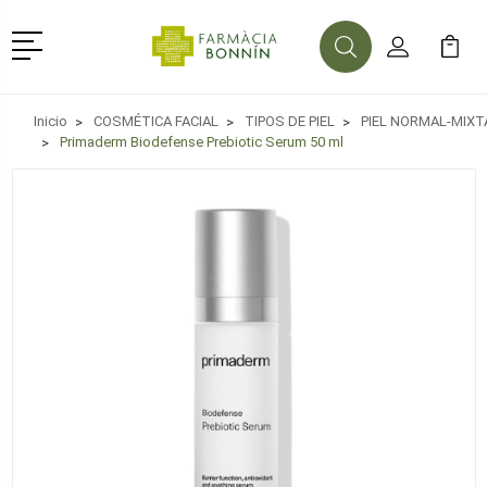
Menú
Buscar
Mi Cuenta
Mi Ca
Buscar
Inicio
COSMÉTICA FACIAL
TIPOS DE PIEL
PIEL NORMAL-MIXT
Primaderm Biodefense Prebiotic Serum 50 ml