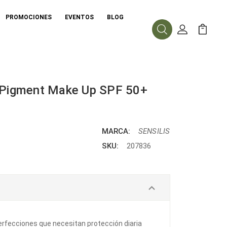
PROMOCIONES
EVENTOS
BLOG
Buscar
Mi Cuenta
Mi Carr
D-Pigment Make Up SPF 50+
MARCA:
SENSILIS
SKU:
207836
perfecciones que necesitan protección diaria