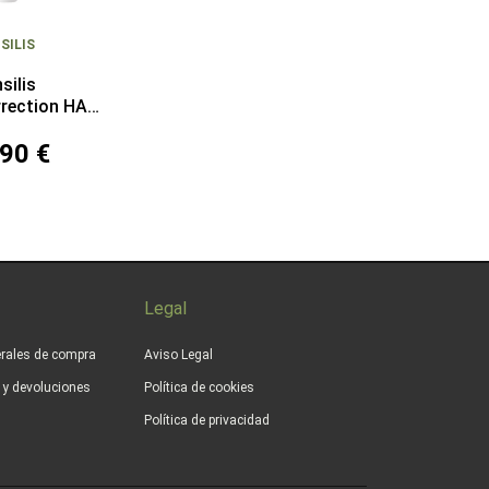
SILIS
silis
rection HA
0+ 50 ml
90 €
Legal
rales de compra
Aviso Legal
s y devoluciones
Política de cookies
Política de privacidad