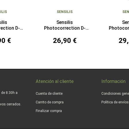
ILIS
SENSILIS
SEN
ilis
Sensilis
Sen
ection D-
Photocorrection D-
Photocor
ake Up SPF
Pigment SPF 50+ Color
SPF 5
90 €
26,90 €
29,
2 10 Gramos
50 ml
Atención al cliente
Información
 de 8:30h a
Cuenta de cliente
Condiciones gene
Carrito de compra
Política de envío
vos cerrados.
Finalizar compra