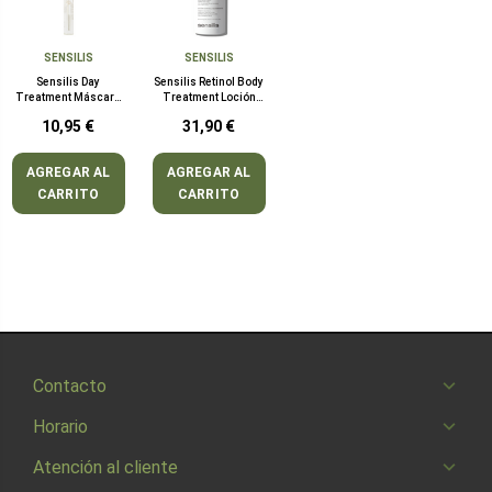
SENSILIS
SENSILIS
Sensilis Day
Sensilis Retinol Body
Treatment Máscara
Treatment Loción
Pestañas
Corporal Reafirmante
10,95 €
31,90 €
200 ml
AGREGAR AL
AGREGAR AL
CARRITO
CARRITO
Contacto
Horario
Atención al cliente