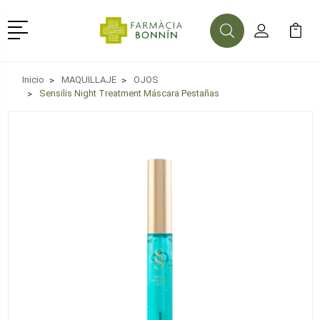
Menú
Buscar
Mi Cuenta
Mi Ca
Buscar
Inicio
MAQUILLAJE
OJOS
Sensilis Night Treatment Máscara Pestañas