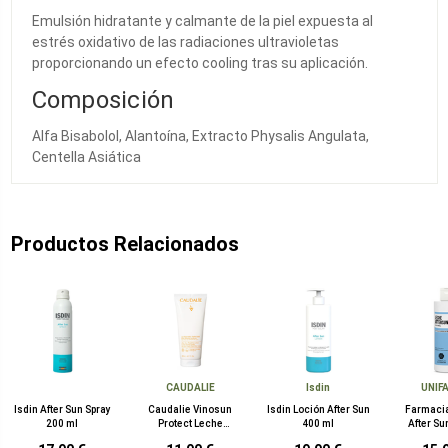
Emulsión hidratante y calmante de la piel expuesta al
estrés oxidativo de las radiaciones ultravioletas
proporcionando un efecto cooling tras su aplicación.
Composición
Alfa Bisabolol, Alantoína, Extracto Physalis Angulata,
Centella Asiática
Productos Relacionados
CAUDALIE
Isdin
UNIF
Isdin After Sun Spray
Caudalie Vinosun
Isdin Loción After Sun
Farmaci
200 ml
Protect Leche
400 ml
After Su
Reparadora After-sun