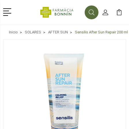
Menú
Buscar
Mi Cuenta
Mi Ca
Buscar
Inicio
SOLARES
AFTER SUN
Sensilis After Sun Repair 200 ml