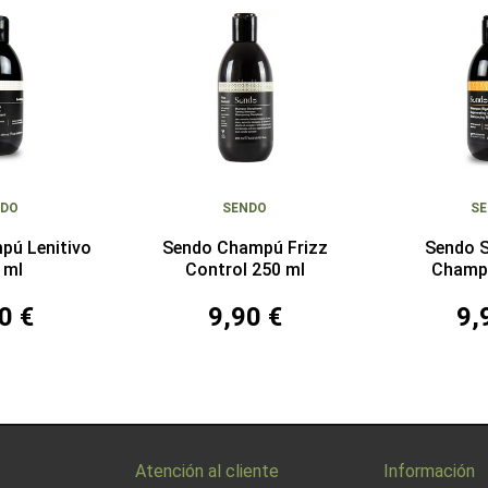
NDO
SENDO
S
pú Lenitivo
Sendo Champú Frizz
Sendo S
 ml
Control 250 ml
Champ
0 €
9,90 €
9,
Atención al cliente
Información