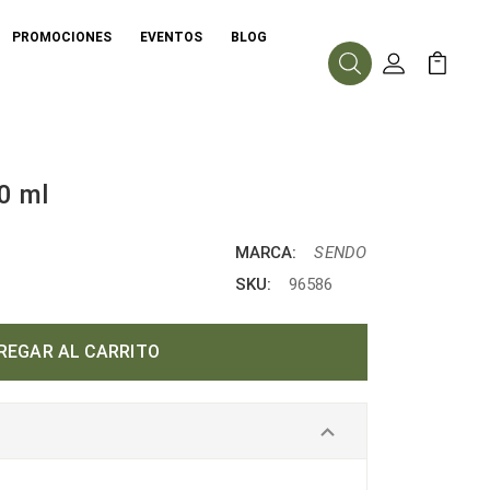
PROMOCIONES
EVENTOS
BLOG
Buscar
Mi Cuenta
Mi Carr
0 ml
MARCA:
SENDO
SKU:
96586