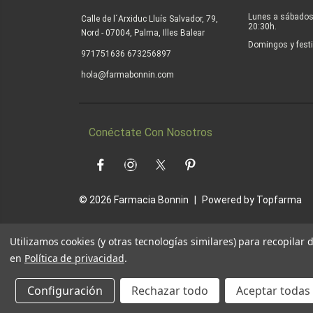
Lunes a sábados
Calle de l´Arxiduc Lluís Salvador, 79,
20:30h.
Nord - 07004, Palma, Illes Balear
Domingos y festi
|
971751636
673256897
hola@farmabonnin.com
Conéctate Con Nosotros
Facebook
Instagram
Twitter
Pinterest
© 2026
Farmacia Bonnin
|
Powered by
Topfarma
Utilizamos cookies (y otras tecnologías similares) para recopilar
en
Política de privacidad
.
Configuración
Rechazar todo
Aceptar todas 