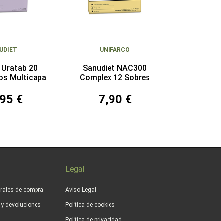
UDIET
UNIFARCO
 Uratab 20
Sanudiet NAC300
os Multicapa
Complex 12 Sobres
95 €
7,90 €
Legal
rales de compra
Aviso Legal
s y devoluciones
Política de cookies
Política de privacidad