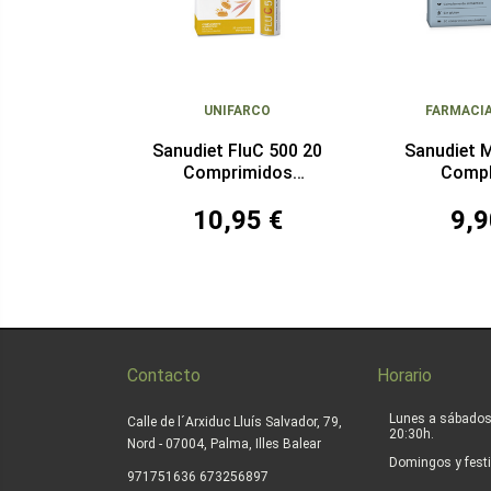
UNIFARCO
FARMACI
Sanudiet FluC 500 20
Sanudiet 
Comprimidos
Compl
Efervescentes
Compr
10,95 €
9,9
Contacto
Horario
Lunes a sábados
Calle de l´Arxiduc Lluís Salvador, 79,
20:30h.
Nord - 07004, Palma, Illes Balear
Domingos y festi
|
971751636
673256897