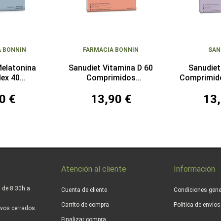
A BONNIN
FARMACIA BONNIN
SAN
Melatonina
Sanudiet Vitamina D 60
Sanudiet
ex 40
Comprimidos
Comprimid
imidos
Masticables
0 €
13,90 €
13,
Atención al cliente
Información
 de 8:30h a
Cuenta de cliente
Condiciones gene
Carrito de compra
Política de envío
vos cerrados.
Finalizar compra