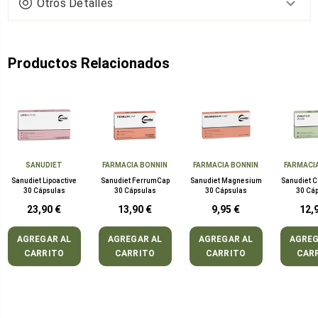
Otros Detalles
Productos Relacionados
SANUDIET
FARMACIA BONNIN
FARMACIA BONNIN
FARMACI
Sanudiet Lipoactive
Sanudiet FerrumCap
Sanudiet Magnesium
Sanudiet C
30 Cápsulas
30 Cápsulas
30 Cápsulas
30 Cá
23,90 €
13,90 €
9,95 €
12,
AGREGAR AL
AGREGAR AL
AGREGAR AL
AGREG
CARRITO
CARRITO
CARRITO
CAR