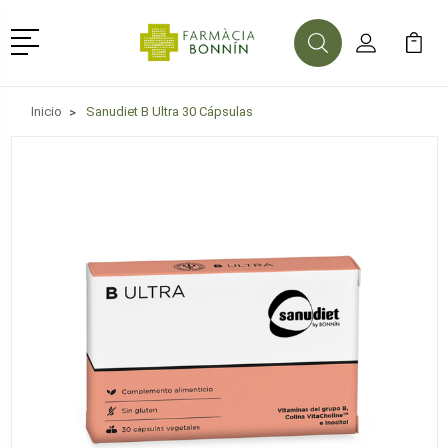
Menú
Buscar
Mi Cuenta
Mi Ca
Buscar
Inicio
Sanudiet B Ultra 30 Cápsulas