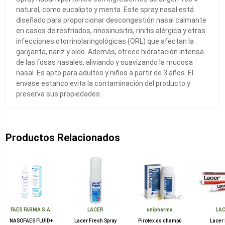
natural, como eucalipto y menta. Este spray nasal está
diseñado para proporcionar descongestión nasal calmante
en casos de resfriados, rinosinusitis, rinitis alérgica y otras
infecciones otorrinolaringológicas (ORL) que afectan la
garganta, nariz y oído. Además, ofrece hidratación intensa
de las fosas nasales, aliviando y suavizando la mucosa
nasal. Es apto para adultos y niños a partir de 3 años. El
envase estanco evita la contaminación del producto y
preserva sus propiedades.
Productos Relacionados
FAES FARMA S.A.
LACER
unipharma
LA
NASOFAES FLUID+
Lacer Fresh Spray
Pirotex ds champú
Lacer