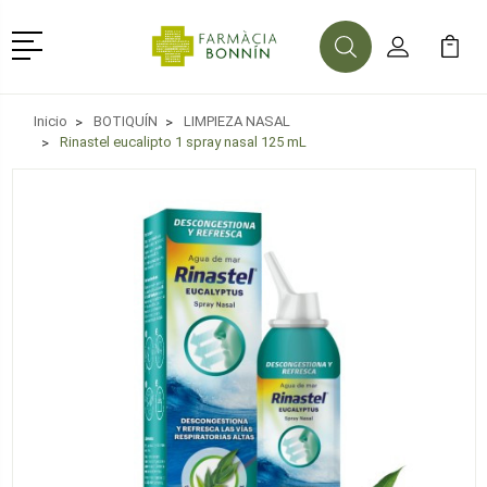
Menú
Buscar
Mi Cuenta
Mi Ca
Buscar
Inicio
BOTIQUÍN
LIMPIEZA NASAL
Rinastel eucalipto 1 spray nasal 125 mL