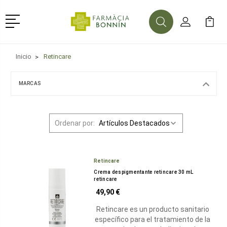
Menú
Buscar
Mi Cuenta
Mi Ca
Buscar
Inicio
Retincare
MARCAS
Ordenar por:
Retincare
Crema despigmentante retincare 30 mL
retincare
49,90 €
Retincare es un producto sanitario
específico para el tratamiento de la