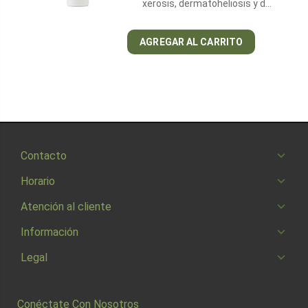
xerosis, dermatoheliosis y d…
AGREGAR AL CARRITO
Contacto
Horario
Atención al cliente
Información
Legal
Conéctate Con Nosotros