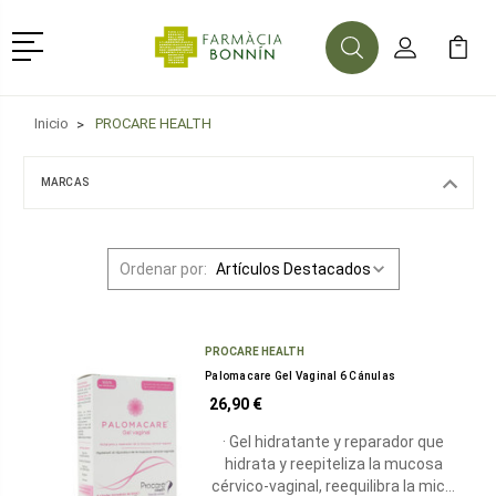
Menú
Buscar
Mi Cuenta
Mi Ca
Buscar
Inicio
PROCARE HEALTH
MARCAS
Ordenar por:
PROCARE HEALTH
Palomacare Gel Vaginal 6 Cánulas
26,90 €
· Gel hidratante y reparador que
hidrata y reepiteliza la mucosa
cérvico-vaginal, reequilibra la mic…