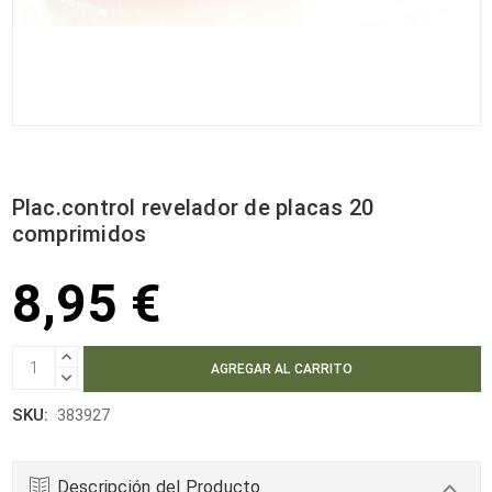
Plac.control revelador de placas 20
comprimidos
8,95 €
AUMENTAR
CANTIDAD:
DISMINUIR
CANTIDAD:
SKU:
383927
Descripción del Producto