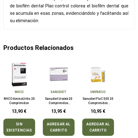
de biofilm dental Plac·control colorea el biofilm dental que
se acumula en esas zonas, evidenciándolo y facilitando así
su eliminación.
Productos Relacionados
NHCO
SANUDIET
UNIFARCO
NHCO AminoUritis 20
Sanudiet Uratab 20
Sanudiet FluC 500 20
Comprimidos
Comprimidos
Comprimidos
Multicapa
Efervescentes
13,90 €
13,95 €
10,95 €
SIN
AGREGAR AL
AGREGAR AL
EXISTENCIAS
CARRITO
CARRITO