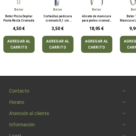
Beter
Beter
Beter
Be
Beter Pinza Depilar
Cortaúñas pedicura
Alicate de manicura
Beter 
Punta Recta Cromada
cromado 8,1 cm.
para pieles cromado
Manicura 
beter
machihembrado
4,50 €
3,50 €
18,95 €
9,9
beter
AGREGAR AL
AGREGAR AL
AGREGAR AL
AGREG
CARRITO
CARRITO
CARRITO
CAR
Contacto
Horario
Atención al cliente
Información
Legal