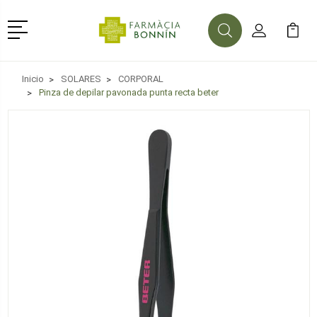
Menú
Buscar
Mi Cuenta
Mi Ca
Buscar
Inicio
SOLARES
CORPORAL
Pinza de depilar pavonada punta recta beter