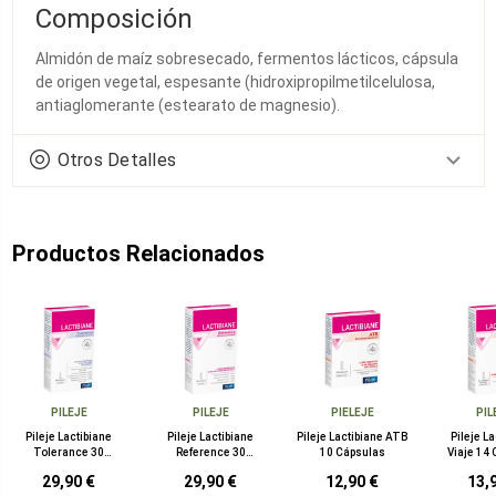
Composición
Almidón de maíz sobresecado, fermentos lácticos, cápsula
de origen vegetal, espesante (hidroxipropilmetilcelulosa,
antiaglomerante (estearato de magnesio).
Otros Detalles
Productos Relacionados
PILEJE
PILEJE
PIELEJE
PIL
Pileje Lactibiane
Pileje Lactibiane
Pileje Lactibiane ATB
Pileje L
Tolerance 30
Reference 30
10 Cápsulas
Viaje 14
Cápsulas
Cápsulas
29,90 €
29,90 €
12,90 €
13,