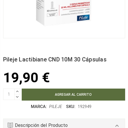
Pileje Lactibiane CND 10M 30 Cápsulas
19,90 €
AUMENTAR
CANTIDAD:
DISMINUIR
CANTIDAD:
MARCA:
SKU:
PILEJE
192949
Descripción del Producto