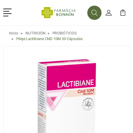
Menú
Buscar
Mi Cuenta
Mi Ca
Buscar
Inicio
NUTRICIÓN
PROBIÓTICOS
Pileje Lactibiane CND 10M 30 Cápsulas