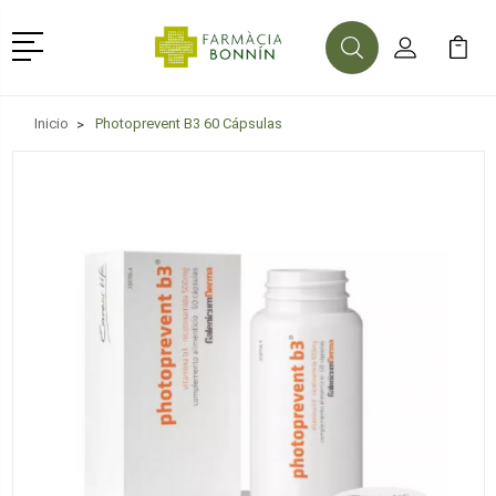
Menú
Buscar
Mi Cuenta
Mi Ca
Buscar
Inicio
Photoprevent B3 60 Cápsulas