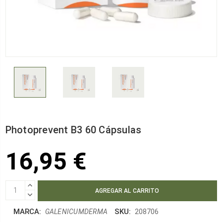
Photoprevent B3 60 Cápsulas
16,95 €
AUMENTAR
CANTIDAD:
DISMINUIR
CANTIDAD:
MARCA:
SKU:
GALENICUMDERMA
208706