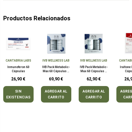
Productos Relacionados
CANTABRIA LABS
IVB WELLNESS LAB
IVB WELLNESS LAB
CANTAB
Inmunoferon 60
IVB Pack Metabolic-
IVB Pack Metabolic-
Iraltone
Cápsulas
Max 60 Cápsulas +
Max 60 Cápsulas +
Cáps
Satisens 60 Cápsulas
Femme Balance 60
26,90 €
69,90 €
62,90 €
26,
Cápsulas
SIN
AGREGAR AL
AGREGAR AL
AGREG
EXISTENCIAS
CARRITO
CARRITO
CAR