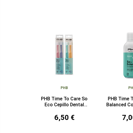
PHB
P
PHB Time To Care So
PHB Time T
Eco Cepillo Dental
Balanced Co
Suave Duplo
m
6,50 €
7,0