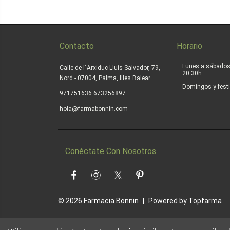
Contacto
Horario
Lunes a sábados
Calle de l´Arxiduc Lluís Salvador, 79,
20:30h.
Nord - 07004, Palma, Illes Balear
Domingos y festi
|
971751636
673256897
hola@farmabonnin.com
Conéctate Con Nosotros
Facebook
Instagram
Twitter
Pinterest
© 2026
Farmacia Bonnin
|
Powered by
Topfarma