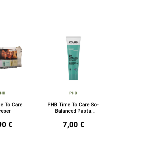
PHB
PHB
e To Care
PHB Time To Care So-
ceser
Balanced Pasta
Dentífrica 75 ml
90 €
7,00 €