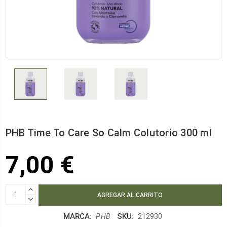
PHB Time To Care So Calm Colutorio 300 ml
7,00 €
AUMENTAR
CANTIDAD:
DISMINUIR
CANTIDAD:
MARCA:
SKU:
PHB
212930