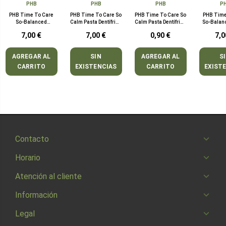
PHB
PHB
PHB
P
PHB Time To Care
PHB Time To Care So
PHB Time To Care So
PHB Time
So-Balanced
Calm Pasta Dentífrica
Calm Pasta Dentífrica
So-Balan
Colutorio 300 ml
75 ml
15 ml
Dentífri
7,00 €
7,00 €
0,90 €
7,0
AGREGAR AL
SIN
AGREGAR AL
S
CARRITO
EXISTENCIAS
CARRITO
EXIST
Contacto
Horario
Atención al cliente
Información
Legal