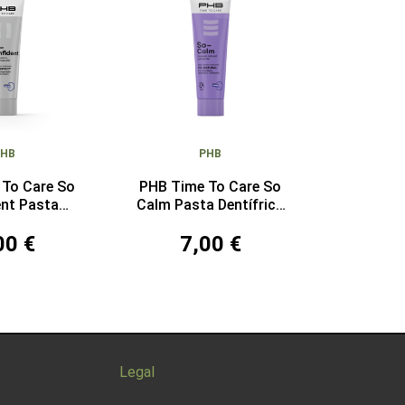
PHB
PHB
 To Care So
PHB Time To Care So
ent Pasta
Calm Pasta Dentífrica
ica 75 ml
75 ml
00 €
7,00 €
Legal