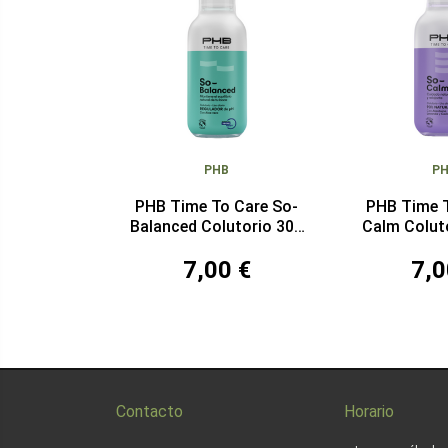
PHB
P
PHB Time To Care So-
PHB Time 
Balanced Colutorio 300
Calm Colut
ml
7,00 €
7,0
Contacto
Horario