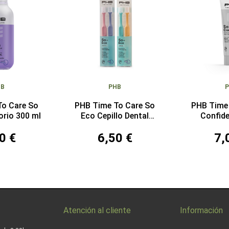
HB
PHB
To Care So
PHB Time To Care So
PHB Time
orio 300 ml
Eco Cepillo Dental
Confid
Medio Duplo
Dentífr
0 €
6,50 €
7,
Atención al cliente
Información