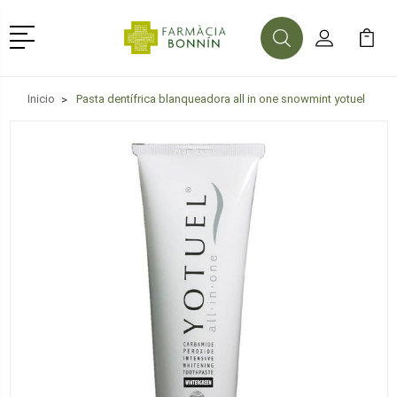
Menú
Buscar
Mi Cuenta
Mi Ca
Buscar
Inicio
Pasta dentífrica blanqueadora all in one snowmint yotuel