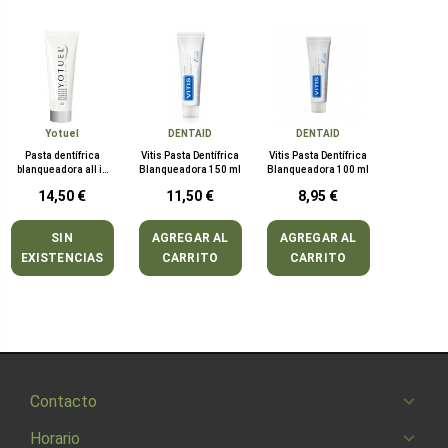
Yotuel
DENTAID
DENTAID
Pasta dentífrica
Vitis Pasta Dentífrica
Vitis Pasta Dentífrica
blanqueadora all in
Blanqueadora 150 ml
Blanqueadora 100 ml
one wintergreen
14,50 €
11,50 €
8,95 €
yotuel
SIN
AGREGAR AL
AGREGAR AL
EXISTENCIAS
CARRITO
CARRITO
Contacto
Horario