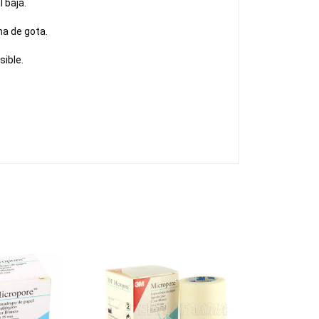
l baja.
ma de gota.
sible.