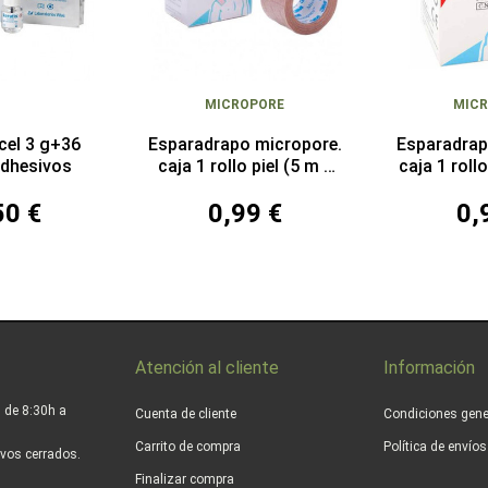
MICROPORE
MIC
ncel 3 g+36
Esparadrapo micropore.
Esparadrap
adhesivos
caja 1 rollo piel (5 m x
caja 1 roll
2,5 cm)
x 2
50 €
0,99 €
0,
Atención al cliente
Información
 de 8:30h a
Cuenta de cliente
Condiciones gene
Carrito de compra
Política de envío
vos cerrados.
Finalizar compra