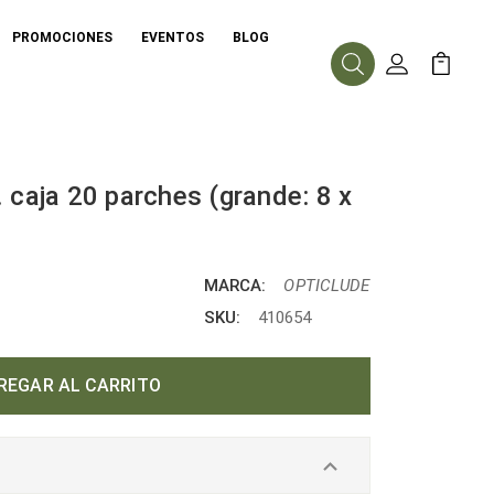
PROMOCIONES
EVENTOS
BLOG
Buscar
Mi Cuenta
Mi Carr
 caja 20 parches (grande: 8 x
MARCA:
OPTICLUDE
SKU:
410654