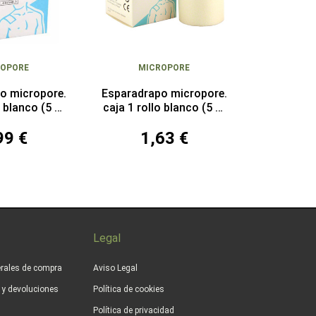
ROPORE
MICROPORE
o micropore.
Esparadrapo micropore.
o blanco (5 m
caja 1 rollo blanco (5 m
,5 cm)
x 5 cm)
99 €
1,63 €
Legal
rales de compra
Aviso Legal
s y devoluciones
Política de cookies
Política de privacidad