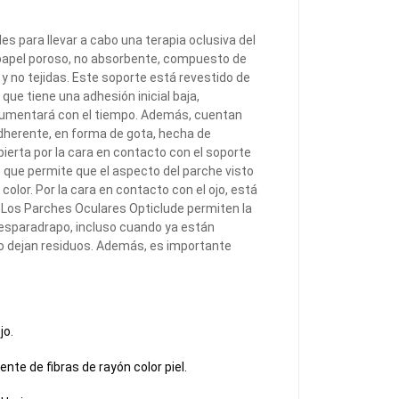
s para llevar a cabo una terapia oclusiva del
 papel poroso, no absorbente, compuesto de
 y no tejidas. Este soporte está revestido de
que tiene una adhesión inicial baja,
aumentará con el tiempo. Además, cuentan
dherente, en forma de gota, hecha de
bierta por la cara en contacto con el soporte
 lo que permite que el aspecto del parche visto
lor. Por la cara en contacto con el ojo, está
. Los Parches Oculares Opticlude permiten la
 esparadrapo, incluso cuando ya están
y no dejan residuos. Además, es importante
jo.
te de fibras de rayón color piel.