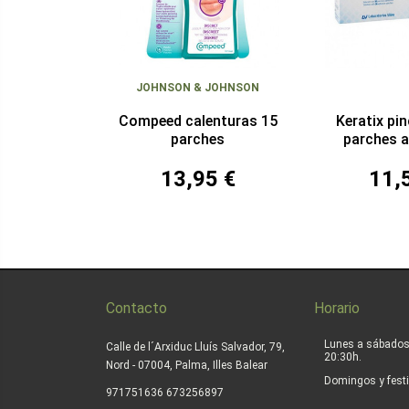
JOHNSON & JOHNSON
Compeed calenturas 15
Keratix pi
parches
parches 
13,95 €
11,
Contacto
Horario
Lunes a sábados
Calle de l´Arxiduc Lluís Salvador, 79,
20:30h.
Nord - 07004, Palma, Illes Balear
Domingos y festi
|
971751636
673256897