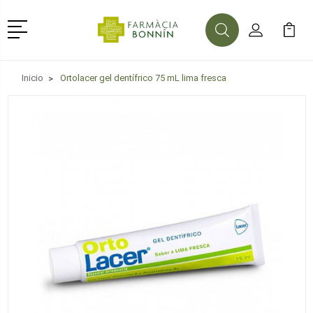
Menú
Buscar
Mi Cuenta
Mi Ca
Buscar
Inicio
Ortolacer gel dentífrico 75 mL lima fresca