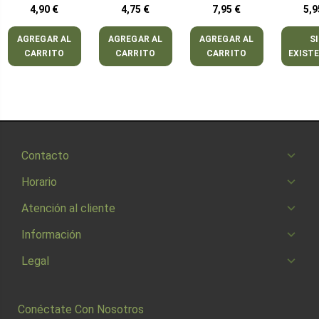
4,90 €
4,75 €
7,95 €
5,9
AGREGAR AL
AGREGAR AL
AGREGAR AL
S
CARRITO
CARRITO
CARRITO
EXIST
Contacto
Horario
Atención al cliente
Información
Legal
Conéctate Con Nosotros