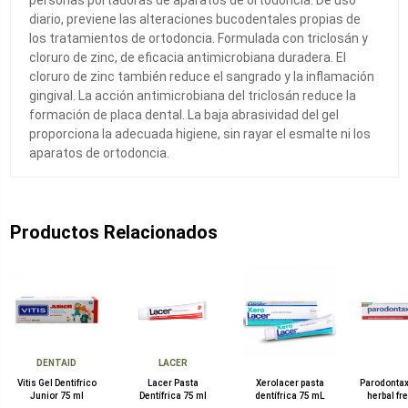
diario, previene las alteraciones bucodentales propias de
los tratamientos de ortodoncia. Formulada con triclosán y
cloruro de zinc, de eficacia antimicrobiana duradera. El
cloruro de zinc también reduce el sangrado y la inflamación
gingival. La acción antimicrobiana del triclosán reduce la
formación de placa dental. La baja abrasividad del gel
proporciona la adecuada higiene, sin rayar el esmalte ni los
aparatos de ortodoncia.
Productos Relacionados
DENTAID
LACER
Vitis Gel Dentifrico
Lacer Pasta
Xerolacer pasta
Parodontax
Junior 75 ml
Dentífrica 75 ml
dentífrica 75 mL
herbal fr