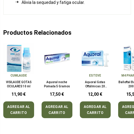
Alivia la sequedad y fatiga ocular.
Productos Relacionados
CUMLAUDE
ESTEVE
M4 PHAR
VISILAUDE GOTAS
Aquoral noche
Aquoral Gotas
Bañoftal B
OCULARES 10 ml
Pomada 5 Gramos
Oftálmicas 20
200
Monodosis
11,90 €
17,50 €
12,00 €
15,
AGREGAR AL
AGREGAR AL
AGREGAR AL
AGREG
CARRITO
CARRITO
CARRITO
CAR