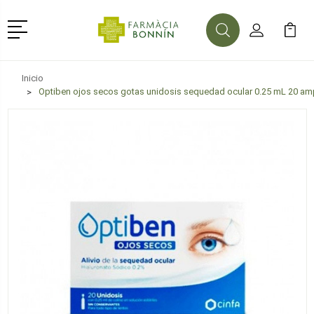
Menú
Buscar
Mi Cuenta
Mi Ca
Buscar
Inicio
Optiben ojos secos gotas unidosis sequedad ocular 0.25 mL 20 am