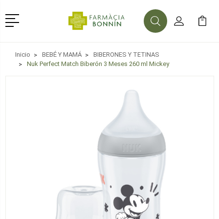
Menú
Buscar
Mi Cuenta
Mi Ca
Buscar
Inicio
BEBÉ Y MAMÁ
BIBERONES Y TETINAS
Nuk Perfect Match Biberón 3 Meses 260 ml Mickey