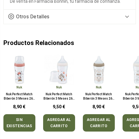
De venta en Farmacia Bonnín, tu farmacia de confianza.
Otros Detalles
Productos Relacionados
Nuk
Nuk
Nuk
N
Nuk Perfect Match
Nuk Perfect Match
Nuk Perfect Match
Nuk Perf
Biberón 3 Meses 260
Biberón 3 Meses 260
Biberón 3 Meses 260
Biberón 3
ml Minnie
ml Tigger
ml Corazón
ml Ar
8,90 €
9,50 €
8,90 €
9,5
SIN
AGREGAR AL
AGREGAR AL
AGREG
EXISTENCIAS
CARRITO
CARRITO
CAR