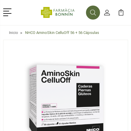
Menú
Buscar
Mi Cuenta
Mi Ca
Buscar
Inicio
NHCO AminoSkin CelluOff 56 + 56 Cápsulas