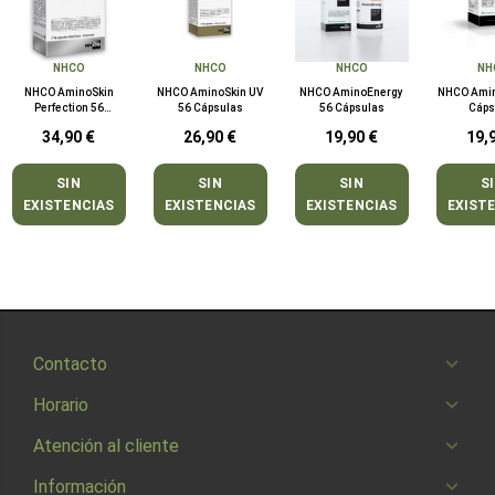
NHCO
NHCO
NHCO
NH
NHCO AminoSkin
NHCO AminoSkin UV
NHCO AminoEnergy
NHCO Amin
Perfection 56
56 Cápsulas
56 Cápsulas
Cáps
Cápsulas
34,90 €
26,90 €
19,90 €
19,
SIN
SIN
SIN
S
EXISTENCIAS
EXISTENCIAS
EXISTENCIAS
EXIST
Contacto
Horario
Atención al cliente
Información