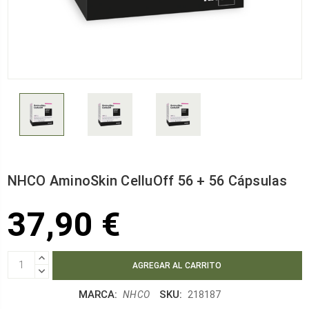
NHCO AminoSkin CelluOff 56 + 56 Cápsulas
37,90 €
AUMENTAR
CANTIDAD:
DISMINUIR
CANTIDAD:
MARCA:
SKU:
NHCO
218187