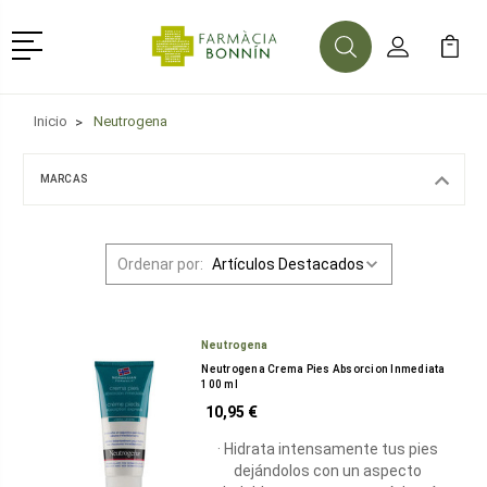
Menú
Buscar
Mi Cuenta
Mi Ca
Buscar
Inicio
Neutrogena
MARCAS
Ordenar por:
Neutrogena
Neutrogena Crema Pies Absorcion Inmediata
100 ml
10,95 €
· Hidrata intensamente tus pies
dejándolos con un aspecto