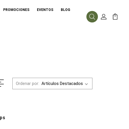
PROMOCIONES
EVENTOS
BLOG
Buscar
Mi Cuenta
Mi Carr
Ordenar por:
aps