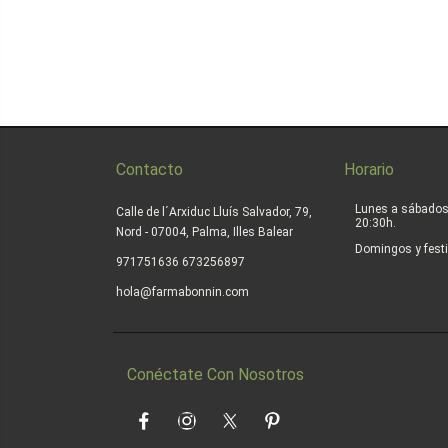
Contacto
Horario
Lunes a sábados
Calle de l´Arxiduc Lluís Salvador, 79,
20:30h.
Nord - 07004, Palma, Illes Balear
Domingos y festi
|
971751636
673256897
hola@farmabonnin.com
Conéctate Con Nosotros
Facebook
Instagram
Twitter
Pinterest