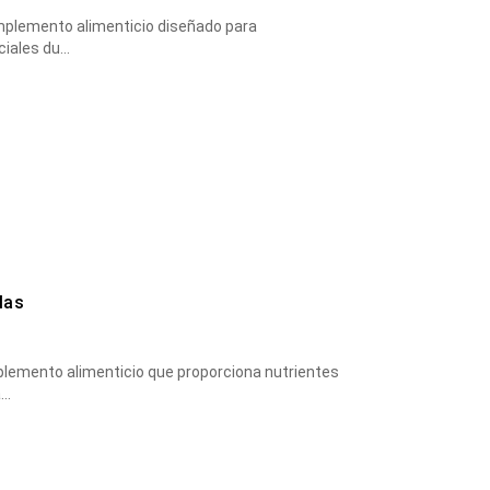
mplemento alimenticio diseñado para
ciales du…
las
emento alimenticio que proporciona nutrientes
a…