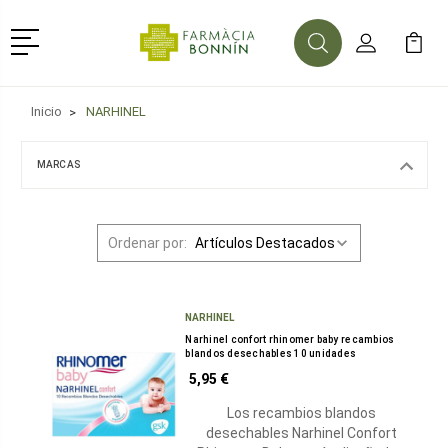
Menú
Buscar
Mi Cuenta
Mi Ca
Buscar
Inicio
NARHINEL
MARCAS
Ordenar por:
NARHINEL
Narhinel confort rhinomer baby recambios
blandos desechables 10 unidades
5,95 €
Los recambios blandos
desechables Narhinel Confort