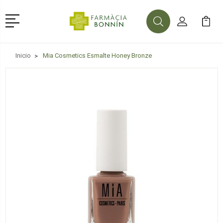
Menú
Buscar
Mi Cuenta
Mi Ca
Buscar
Inicio
Mia Cosmetics Esmalte Honey Bronze