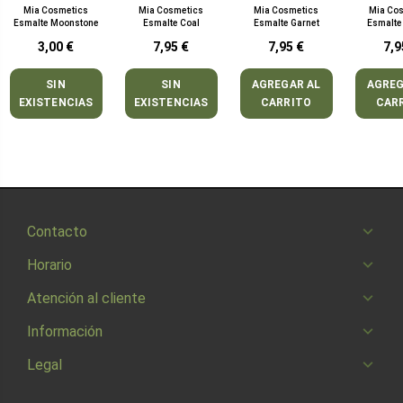
Mia Cosmetics
Mia Cosmetics
Mia Cosmetics
Mia Co
Esmalte Moonstone
Esmalte Coal
Esmalte Garnet
Esmalte
3,00 €
7,95 €
7,95 €
7,9
SIN
SIN
AGREGAR AL
AGREG
EXISTENCIAS
EXISTENCIAS
CARRITO
CAR
Contacto
Horario
Atención al cliente
Información
Legal