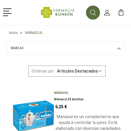
Menú
Buscar
Mi Cuenta
Mi Ca
Buscar
Inicio
MANASUL
MARCAS
Ordenar por:
MANASUL
Manasul 25 bolsitas
6,25 €
Manasul es un complemento que
ayuda a controlar tu peso. Está
elaborado con diversas variedades