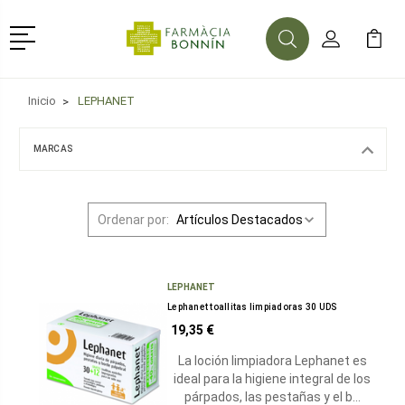
Menú
Buscar
Mi Cuenta
Mi Ca
Buscar
Inicio
LEPHANET
MARCAS
Ordenar por:
LEPHANET
Lephanet toallitas limpiadoras 30 UDS
19,35 €
La loción limpiadora Lephanet es
ideal para la higiene integral de los
párpados, las pestañas y el b…