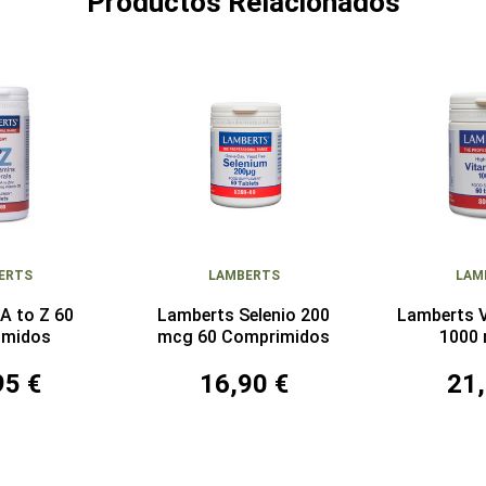
Productos Relacionados
ERTS
LAMBERTS
LAM
A to Z 60
Lamberts Selenio 200
Lamberts 
imidos
mcg 60 Comprimidos
1000
Compr
95 €
16,90 €
21,