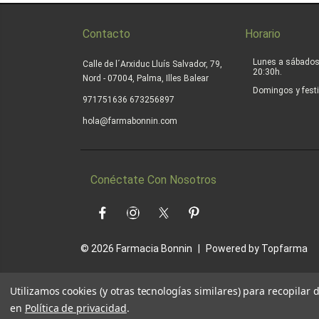
Contacto
Horario
Lunes a sábados
Calle de l´Arxiduc Lluís Salvador, 79,
20:30h.
Nord - 07004, Palma, Illes Balear
Domingos y festi
|
971751636
673256897
hola@farmabonnin.com
Conéctate Con Nosotros
Facebook
Instagram
Twitter
Pinterest
© 2026
Farmacia Bonnin
|
Powered by
Topfarma
Utilizamos cookies (y otras tecnologías similares) para recopilar
en
Política de privacidad
.