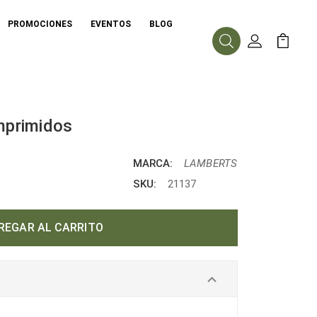
PROMOCIONES
EVENTOS
BLOG
Buscar
Mi Cuenta
Mi Carr
mprimidos
MARCA:
LAMBERTS
SKU:
21137